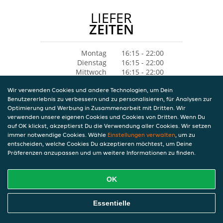
LIEFER
ZEITEN
Montag
16:15 - 22:00
Dienstag
16:15 - 22:00
Mittwoch
16:15 - 22:00
Donnerstag
16:15 - 22:00
Wir verwenden Cookies und andere Technologien, um Dein
Freitag
16:15 - 22:00
Benutzererlebnis zu verbessern und zu personalisieren, für Analysen zur
Samstag
16:15 - 22:00
Optimierung und Werbung in Zusammenarbeit mit Dritten. Wir
Sonntag
12:00 - 22:00
verwenden unsere eigenen Cookies und Cookies von Dritten. Wenn Du
auf OK klickst, akzeptierst Du die Verwendung aller Cookies. Wir setzen
immer notwendige Cookies. Wähle
Einstellungen verwalten
, um zu
entscheiden, welche Cookies Du akzeptieren möchtest, um Deine
Präferenzen anzupassen und um weitere Informationen zu finden.
OK
Essentielle